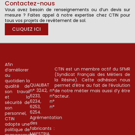
Contactez-nous
Vous avez besoin de renseignements ou d’un devis sur
mesure ? Faites appel à notre expertise chez CTIN pour
tous vos projets de revêtement de sol.
CLIQUEZ ICI
Afin
CTIN est un membre actif du SFMR
d’améliorer
(Syndicat Français des Métiers de
au
la Résine). Cette adhésion nous
quotidien la
QUALIBAT
permet d’être au fait de l’évolution
qualité de
n° 3242, n°
de notre métier mais aussi d’y être
son travail
6233, n°
acteur.
et la
6234, n°
sécurité de
6253, n°
son
6254.
personnel,
Agrémentation
CTIN
des
adopte une
fabricants :
politique de
MAESTRIA,
management