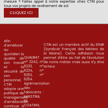
mesure ? Faites appel à notre expertise chez CTIN pour
tous vos projets de revêtement de sol.
CLIQUEZ ICI
Afin
CTIN est un membre actif du SFMR
d’améliorer
(Syndicat Français des Métiers de
au
la Résine). Cette adhésion nous
quotidien la
QUALIBAT
permet d’être au fait de l’évolution
qualité de
n° 3242, n°
de notre métier mais aussi d’y être
son travail
6233, n°
acteur.
et la
6234, n°
sécurité de
6253, n°
son
6254.
personnel,
Agrémentation
CTIN
des
adopte une
fabricants :
politique de
MAESTRIA,
management
BS
d’amélioration
COATING,
continue à