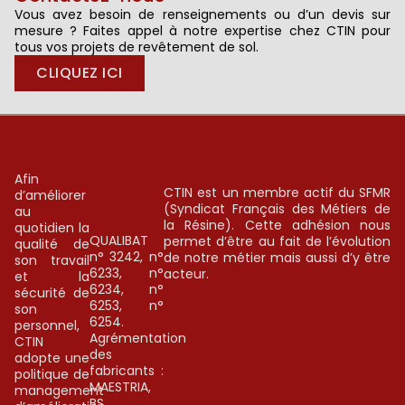
Vous avez besoin de renseignements ou d’un devis sur
mesure ? Faites appel à notre expertise chez CTIN pour
tous vos projets de revêtement de sol.
CLIQUEZ ICI
Afin
CTIN est un membre actif du SFMR
d’améliorer
(Syndicat Français des Métiers de
au
la Résine). Cette adhésion nous
quotidien la
QUALIBAT
permet d’être au fait de l’évolution
qualité de
n° 3242, n°
de notre métier mais aussi d’y être
son travail
6233, n°
acteur.
et la
6234, n°
sécurité de
6253, n°
son
6254.
personnel,
Agrémentation
CTIN
des
adopte une
fabricants :
politique de
MAESTRIA,
management
BS