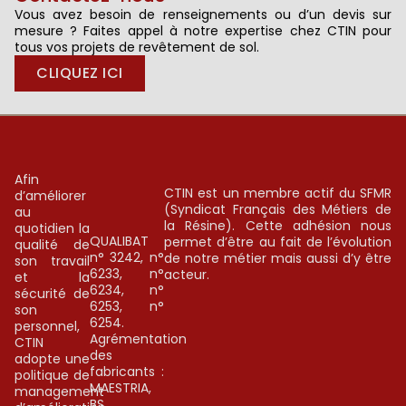
Vous avez besoin de renseignements ou d’un devis sur
mesure ? Faites appel à notre expertise chez CTIN pour
tous vos projets de revêtement de sol.
CLIQUEZ ICI
Afin
CTIN est un membre actif du SFMR
d’améliorer
(Syndicat Français des Métiers de
au
la Résine). Cette adhésion nous
quotidien la
QUALIBAT
permet d’être au fait de l’évolution
qualité de
n° 3242, n°
de notre métier mais aussi d’y être
son travail
6233, n°
acteur.
et la
6234, n°
sécurité de
6253, n°
son
6254.
personnel,
Agrémentation
CTIN
des
adopte une
fabricants :
politique de
MAESTRIA,
management
BS