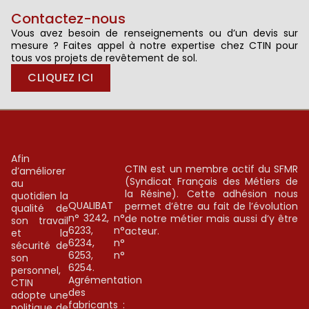
Contactez-nous
Vous avez besoin de renseignements ou d’un devis sur
mesure ? Faites appel à notre expertise chez CTIN pour
tous vos projets de revêtement de sol.
CLIQUEZ ICI
Afin
CTIN est un membre actif du SFMR
d’améliorer
(Syndicat Français des Métiers de
au
la Résine). Cette adhésion nous
quotidien la
QUALIBAT
permet d’être au fait de l’évolution
qualité de
n° 3242, n°
de notre métier mais aussi d’y être
son travail
6233, n°
acteur.
et la
6234, n°
sécurité de
6253, n°
son
6254.
personnel,
Agrémentation
CTIN
des
adopte une
fabricants :
politique de