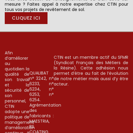
mesure ? Faites appel à notre expertise chez CTIN pour
tous vos projets de revêtement de sol.
CLIQUEZ ICI
Afin
CTIN est un membre actif du SFMR
d’améliorer
(Syndicat Français des Métiers de
au
la Résine). Cette adhésion nous
quotidien la
QUALIBAT
permet d’être au fait de l’évolution
qualité de
n° 3242, n°
de notre métier mais aussi d’y être
son travail
6233, n°
acteur.
et la
6234, n°
sécurité de
6253, n°
son
6254.
personnel,
Agrémentation
CTIN
des
adopte une
fabricants :
politique de
MAESTRIA,
management
BS
d’amélioration
COATING,
continue à